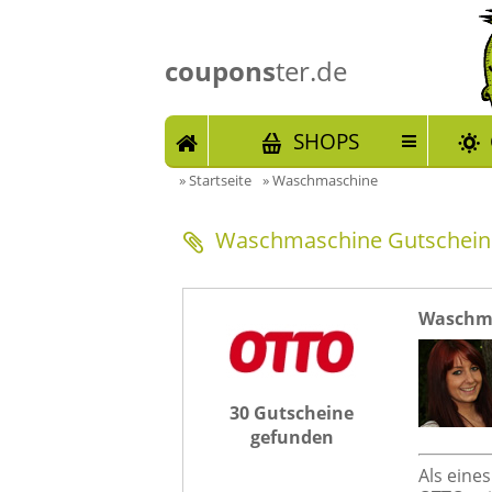
coupons
ter.de
START
SHOPS
»
Startseite
»
Waschmaschine
Waschmaschine Gutschein
Waschma
30 Gutscheine
gefunden
Als eine