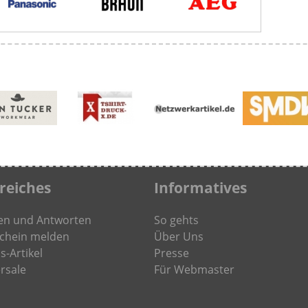
freiches
Informatives
en und Antworten
So gehts
chein melden
Über Uns
s-Artikel
Presse
rsale
Für Webmaster