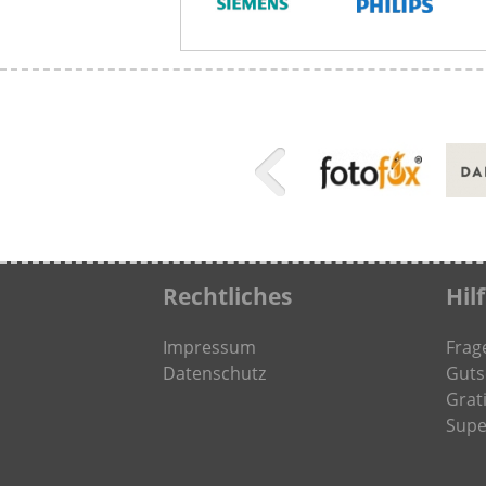
Rechtliches
Hil
Impressum
Frag
Datenschutz
Guts
Grati
Supe