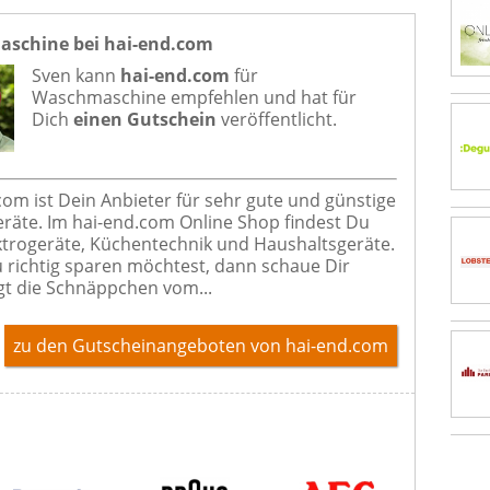
schine bei hai-end.com
Sven kann
hai-end.com
für
Waschmaschine
empfehlen und hat für
Dich
einen Gutschein
veröffentlicht.
com ist Dein Anbieter für sehr gute und günstige
eräte. Im hai-end.com Online Shop findest Du
trogeräte, Küchentechnik und Haushaltsgeräte.
richtig sparen möchtest, dann schaue Dir
t die Schnäppchen vom...
zu den Gutscheinangeboten von hai-end.com