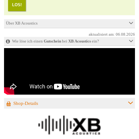
LOS!
Über XB Acoustics
aktualisiert am:
06.08.2026
Wie löse ich einen
Gutschein
bei
XB Acoustics
ein?
Shop-Details