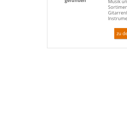
gefunden
Musik un
Sortimen
Gitarren
Instrume
zu d