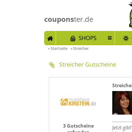
coupons
ter.de
START
SHOPS
»
Startseite
»
Streicher
Streicher Gutscheine
Streiche
3 Gutscheine
Jetzt gib