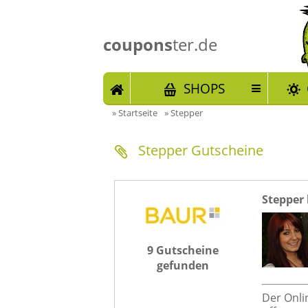
coupons
ter.de
START
SHOPS
»
Startseite
»
Stepper
Stepper Gutscheine
Stepper 
9 Gutscheine
gefunden
Der Onli