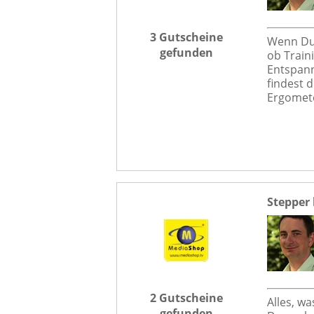
3 Gutscheine
Wenn Du 
gefunden
ob Train
Entspann
findest d
Ergometer
Stepper
2 Gutscheine
Alles, w
gefunden