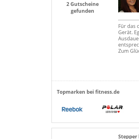
2 Gutscheine
gefunden
Für das 
Gerät. E
Ausdauer
entsprec
Zum Glüc
Topmarken bei fitness.de
Stepper