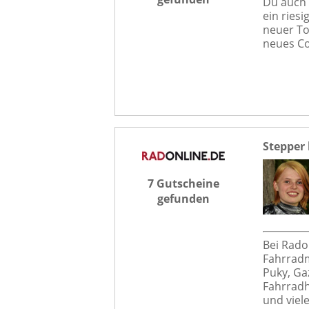
Du auch 
ein riesi
neuer To
neues Co
Stepper 
7 Gutscheine
gefunden
Bei Rado
Fahrradm
Puky, Ga
Fahrradh
und viele