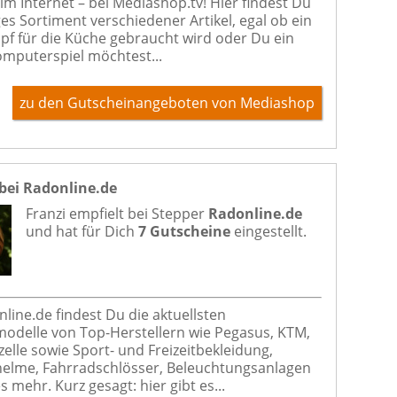
im Internet – bei Mediashop.tv! Hier findest Du
ges Sortiment verschiedener Artikel, egal ob ein
pf für die Küche gebraucht wird oder Du ein
mputerspiel möchtest...
zu den Gutscheinangeboten von Mediashop
bei Radonline.de
Franzi empfielt bei
Stepper
Radonline.de
und hat für Dich
7 Gutscheine
eingestellt.
nline.de findest Du die aktuellsten
odelle von Top-Herstellern wie Pegasus, KTM,
zelle sowie Sport- und Freizeitbekleidung,
elme, Fahrradschlösser, Beleuchtungsanlagen
s mehr. Kurz gesagt: hier gibt es...