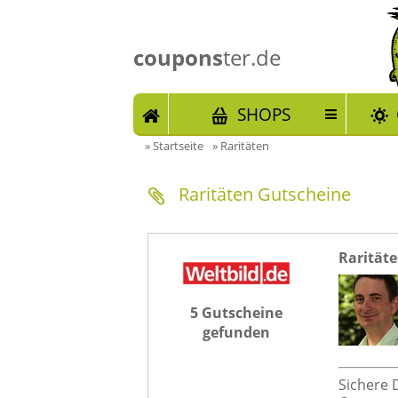
coupons
ter.de
START
SHOPS
»
Startseite
»
Raritäten
Raritäten Gutscheine
Raritäte
5 Gutscheine
gefunden
Sichere 