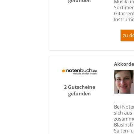
gefunden
Musik un
Sortimen
Gitarren
Instrume
zu d
Akkorde
2 Gutscheine
gefunden
Bei Note
sich aus
zusammen
Blasinst
Saiten- 