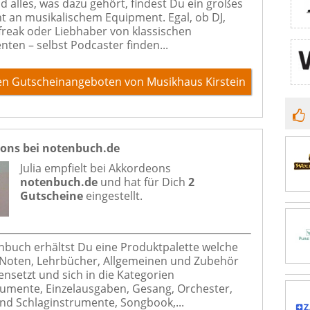
d alles, was dazu gehört, findest Du ein großes
t an musikalischem Equipment. Egal, ob DJ,
freak oder Liebhaber von klassischen
nten – selbst Podcaster finden...
en Gutscheinangeboten von Musikhaus Kirstein
ons bei notenbuch.de
Julia empfielt bei
Akkordeons
notenbuch.de
und hat für Dich
2
Gutscheine
eingestellt.
nbuch erhältst Du eine Produktpalette welche
 Noten, Lehrbücher, Allgemeinen und Zubehör
setzt und sich in die Kategorien
rumente, Einzelausgaben, Gesang, Orchester,
und Schlaginstrumente, Songbook,...