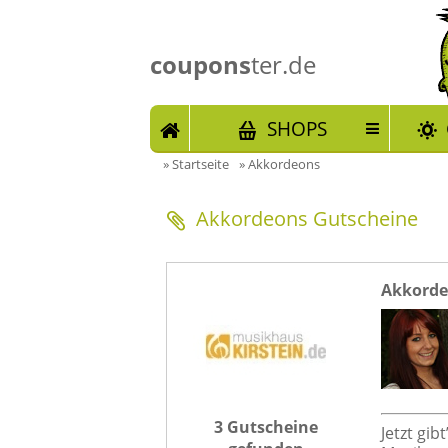
coupons
ter.de
START
SHOPS
»
Startseite
»
Akkordeons
Akkordeons Gutscheine
Akkorde
3 Gutscheine
Jetzt gib