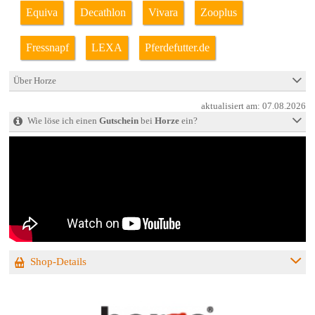
Equiva
Decathlon
Vivara
Zooplus
Fressnapf
LEXA
Pferdefutter.de
Über Horze
aktualisiert am:
07.08.2026
Wie löse ich einen
Gutschein
bei
Horze
ein?
Shop-Details