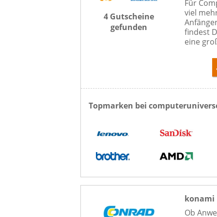
Für Comp
viel meh
4 Gutscheine
Anfänger
gefunden
findest 
eine gro
Topmarken bei computerunivers
konami 
Ob Anwen