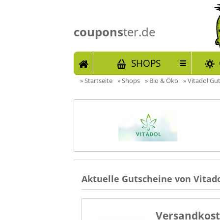
coupons
ter.de
START
SHOPS
»
Startseite
»
Shops
»
Bio & Öko
»
Vitadol Gut
Aktuelle Gutscheine von Vitado
Versandkost