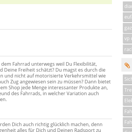
di
euf
gaz
vp
rac
 dem Fahrrad unterwegs weil Du Flexibilität,
d Deine Freiheit schätzt? Du magst es durch die
n und nicht auf motorisierte Verkehrsmittel wie
Sic
auch Zug angewiesen sein zu müssen? Dann bietet
sem Shop jede Menge interessanter Produkte an,
Tre
eund des Fahrrads, in welcher Variation auch
en.
Ele
Fah
Fah
den Dich auch richtig glücklich machen, denn
enheit alles für Dich und Deinen Radsport zu