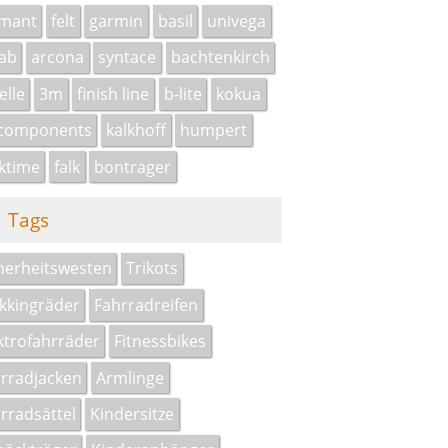
amant
felt
garmin
basil
univega
ab
arcona
syntace
bachtenkirch
elle
3m
finish line
b-lite
kokua
 components
kalkhoff
humpert
ktime
falk
bontrager
Tags
herheitswesten
Trikots
kkingräder
Fahrradreifen
ktrofahrräder
Fitnessbikes
rradjacken
Armlinge
rradsättel
Kindersitze