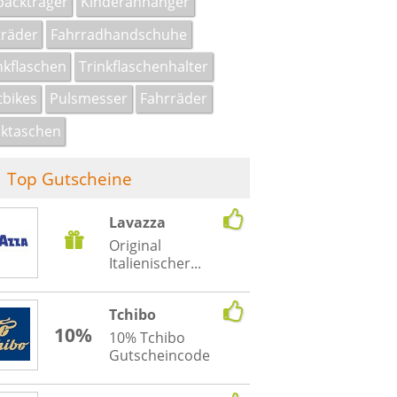
äckträger
Kinderanhänger
träder
Fahrradhandschuhe
nkflaschen
Trinkflaschenhalter
tbikes
Pulsmesser
Fahrräder
ktaschen
Top Gutscheine
Lavazza
Original
Italienischer...
Tchibo
10%
10% Tchibo
Gutscheincode