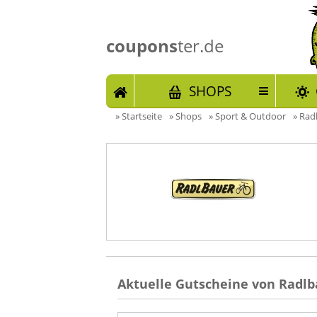
coupons
ter.de
START
SHOPS
»
Startseite
»
Shops
»
Sport & Outdoor
»
Radl
Aktuelle Gutscheine von Radlb