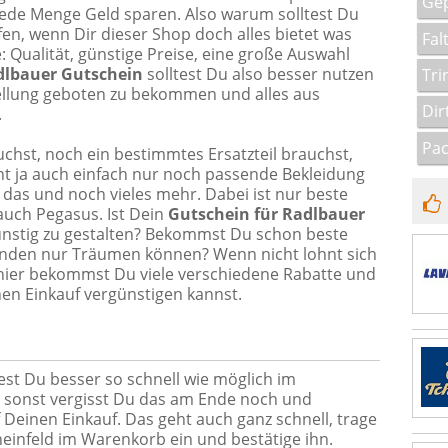
Gep
jede Menge Geld sparen. Also warum solltest Du
fen, wenn Dir dieser Shop doch alles bietet was
Fal
Qualität, günstige Preise, eine große Auswahl
dlbauer Gutschein
solltest Du also besser nutzen
Tri
ellung geboten zu bekommen und alles aus
Dir
.
Pac
uchst, noch ein bestimmtes Ersatzteil brauchst,
ht ja auch einfach nur noch passende Bekleidung
l das und noch vieles mehr. Dabei ist nur beste
auch Pegasus. Ist Dein
Gutschein für Radlbauer
günstig zu gestalten? Bekommst Du schon beste
nden nur Träumen können? Wenn nicht lohnt sich
hier bekommst Du viele verschiedene Rabatte und
en Einkauf vergünstigen kannst.
est Du besser so schnell wie möglich im
 sonst vergisst Du das am Ende noch und
Deinen Einkauf. Das geht auch ganz schnell, trage
einfeld im Warenkorb ein und bestätige ihn.