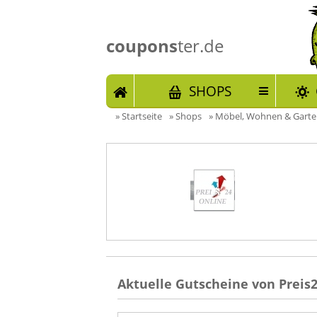
coupons
ter.de
START
SHOPS
»
Startseite
»
Shops
»
Möbel, Wohnen & Gart
Aktuelle Gutscheine von Preis2