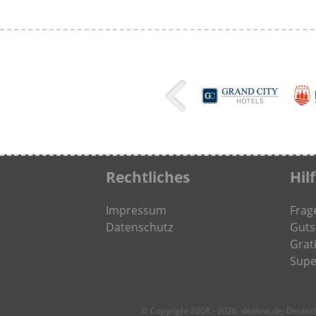
Rechtliches
Hil
Impressum
Frag
Datenschutz
Guts
Grati
Supe
© Copyright 2008 - 2026, dealino.de, Deuts