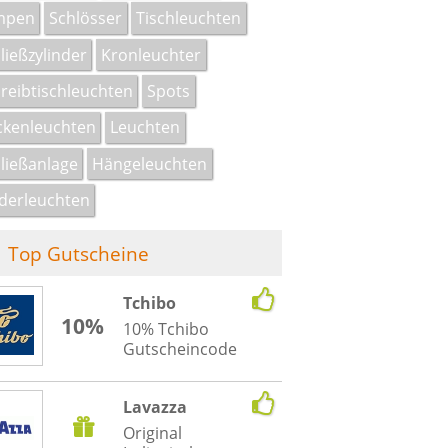
mpen
Schlösser
Tischleuchten
ließzylinder
Kronleuchter
reibtischleuchten
Spots
kenleuchten
Leuchten
ließanlage
Hängeleuchten
derleuchten
Top Gutscheine
Tchibo
10%
10% Tchibo
Gutscheincode
Lavazza
Original