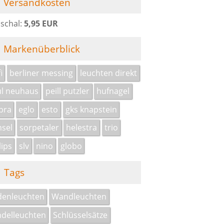
Versandkosten
schal:
5,95 EUR
Markenüberblick
i
berliner messing
leuchten direkt
l neuhaus
peill putzler
hufnagel
bra
eglo
esto
gks knapstein
sel
sorpetaler
helestra
trio
lips
slv
nino
globo
Tags
denleuchten
Wandleuchten
delleuchten
Schlüsselsätze