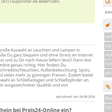
t (AT) couponster.de widerrufen.
pau
wof
pau
 große Auswahl an Leuchten und Lampen in
elo
 die Du ganz bequem und ohne Stress im Internet
t und zu Dir nach Hause liefern lässt? Dann bist
hon
nline genau richtig. Hier findest Du
chreibtischleuchten, Außenbeleuchtung, Spots,
phi
d vieles mehr zu günstigen Preisen. Zudem bietet
swahl an Schließanlagen und Schließzylinder an.
 in ausgezeichneter Qualität und von
aktualisiert am:
06.08.2026
Bo
Pen
chein
bei
Preis24-Online
ein?