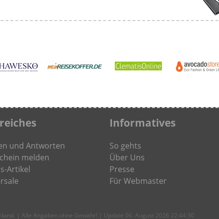
freiches
Informatives
en und Antworten
So gehts
chein melden
Über Uns
s-Artikel
Presse
rsale
Für Webmaster
chland. | Alle Angaben ohne Gewähr! | Update 06. August 2026 22:44:30