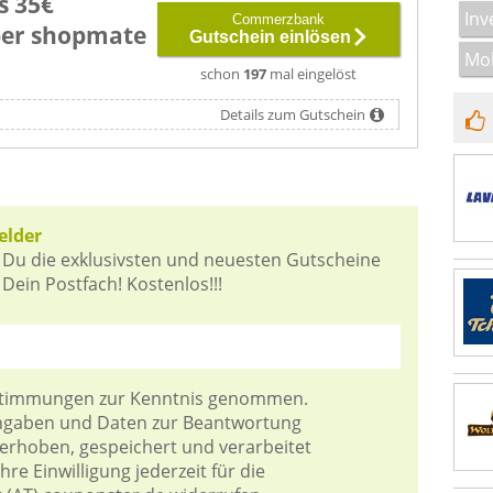
s 35€
Inv
Commerzbank
ber shopmate
Gutschein einlösen
Mob
schon
197
mal eingelöst
Details zum Gutschein
elder
 Du die exklusivsten und neuesten Gutscheine
ein Postfach! Kostenlos!!!
stimmungen
zur Kenntnis genommen.
Angaben und Daten zur Beantwortung
 erhoben, gespeichert und verarbeitet
re Einwilligung jederzeit für die