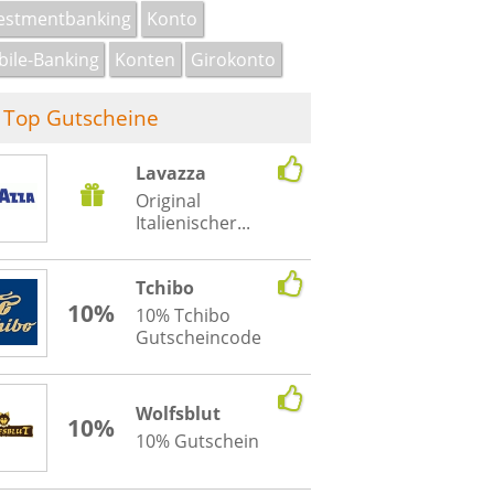
estmentbanking
Konto
ile-Banking
Konten
Girokonto
Top Gutscheine
Lavazza
Original
Italienischer...
Tchibo
10%
10% Tchibo
Gutscheincode
Wolfsblut
10%
10% Gutschein