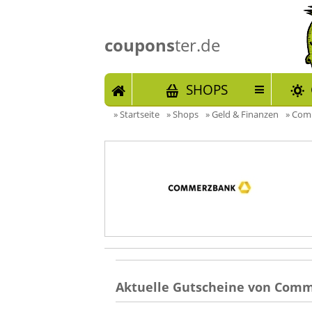
coupons
ter.de
START
SHOPS
»
Startseite
»
Shops
»
Geld & Finanzen
»
Comm
Aktuelle Gutscheine von Comm