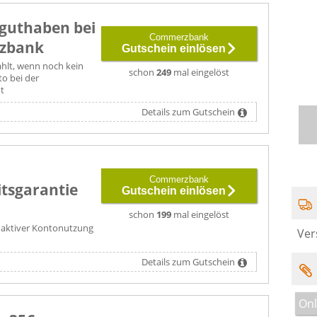
tguthaben bei
Commerzbank
zbank
Gutschein einlösen
ahlt, wenn noch kein
schon
249
mal eingelöst
o bei der
t
Details zum Gutschein
Commerzbank
itsgarantie
Gutschein einlösen
schon
199
mal eingelöst
ch aktiver Kontonutzung
Ver
Details zum Gutschein
Onl