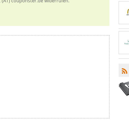
t (AT) couponster.de widerrufen.