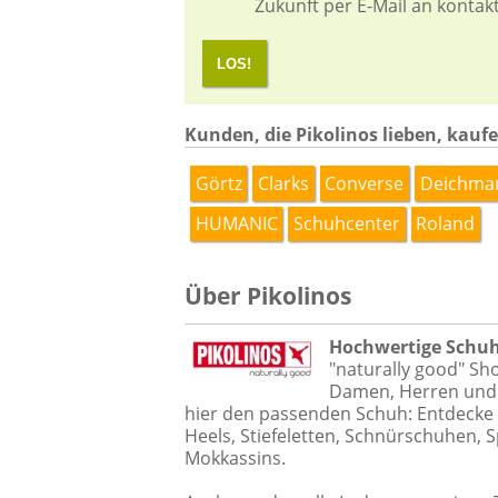
Zukunft per E-Mail an kontak
LOS!
Kunden, die Pikolinos lieben, kaufe
Görtz
Clarks
Converse
Deichma
HUMANIC
Schuhcenter
Roland
Über Pikolinos
Hochwertige Schuhe
"naturally good" Sh
Damen, Herren und K
hier den passenden Schuh: Entdecke 
Heels, Stiefeletten, Schnürschuhen, 
Mokkassins.