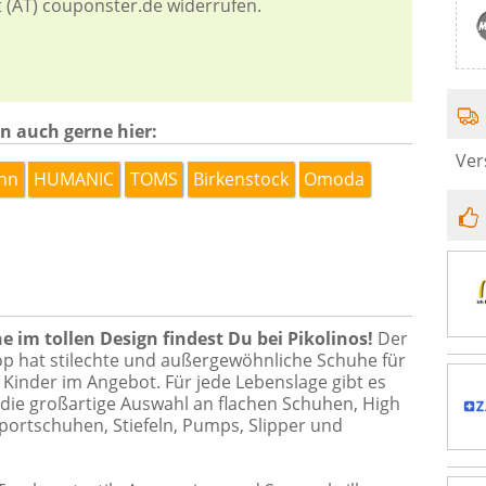
t (AT) couponster.de widerrufen.
n auch gerne hier:
Ver
nn
HUMANIC
TOMS
Birkenstock
Omoda
 im tollen Design findest Du bei Pikolinos!
Der
op hat stilechte und außergewöhnliche Schuhe für
inder im Angebot. Für jede Lebenslage gibt es
die großartige Auswahl an flachen Schuhen, High
Sportschuhen, Stiefeln, Pumps, Slipper und