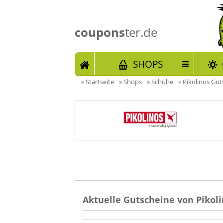
coupons
ter.de
START
SHOPS
»
Startseite
»
Shops
»
Schuhe
»
Pikolinos Gut
Aktuelle Gutscheine von Pikoli