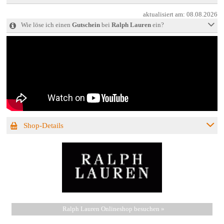
aktualisiert am:
08.08.2026
Wie löse ich einen
Gutschein
bei
Ralph Lauren
ein?
Shop-Details
Ralph Lauren Onlineshop besuchen »