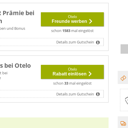
R Prämie bei
Otelo
n
Freunde werben
rben und Bonus
schon
1583
mal eingelöst
Details zum Gutschein
 bei Otelo
Otelo
t bei
Rabatt einlösen
e
n
schon
33
mal eingelöst
Details zum Gutschein