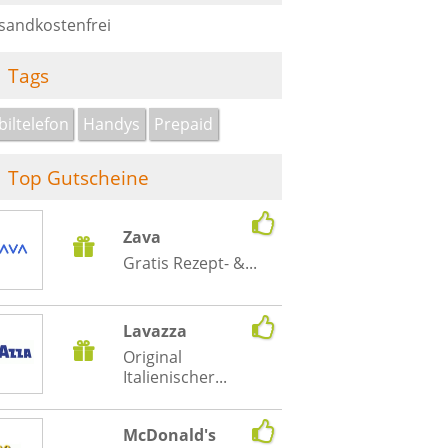
sandkostenfrei
Tags
iltelefon
Handys
Prepaid
Top Gutscheine
Zava
Gratis Rezept- &...
Lavazza
Original
Italienischer...
McDonald's