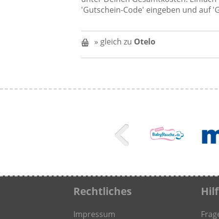
'Gutschein-Code' eingeben und auf 'G
» gleich zu
Otelo
Rechtliches
Hil
Impressum
Frag