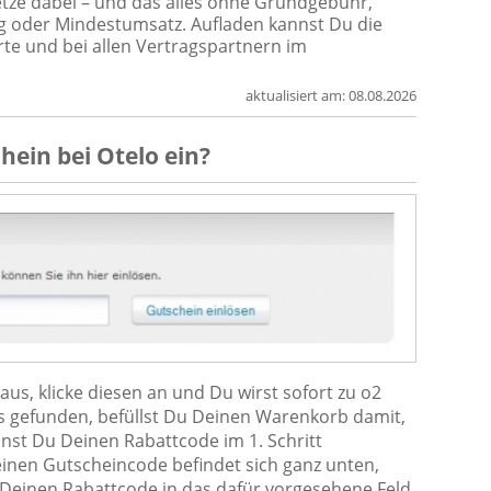
tze dabei – und das alles ohne Grundgebühr,
 oder Mindestumsatz. Aufladen kannst Du die
te und bei allen Vertragspartnern im
aktualisiert am:
08.08.2026
chein
bei
Otelo
ein?
us, klicke diesen an und Du wirst sofort zu o2
es gefunden, befüllst Du Deinen Warenkorb damit,
nnst Du Deinen Rabattcode im 1. Schritt
einen Gutscheincode befindet sich ganz unten,
Deinen Rabattcode in das dafür vorgesehene Feld