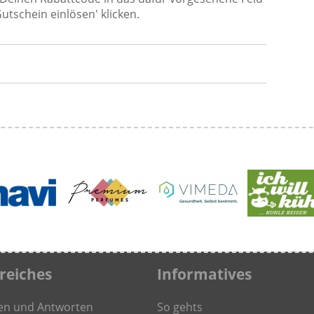
utschein einlösen' klicken.
freiches
Informatives
en und Antworten
So gehts