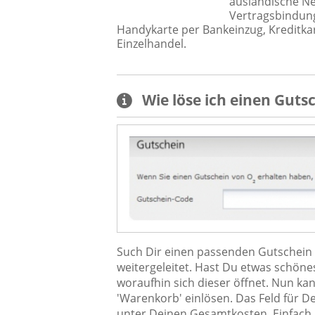
ausländische Ne
Vertragsbindung
Handykarte per Bankeinzug, Kreditkar
Einzelhandel.
Wie löse ich einen
Guts
Such Dir einen passenden Gutschein a
weitergeleitet. Hast Du etwas schön
woraufhin sich dieser öffnet. Nun ka
'Warenkorb' einlösen. Das Feld für D
unter Deinen Gesamtkosten. Einfach 