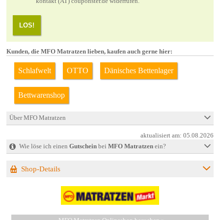
kontakt (AT) couponster.de widerrufen.
LOS!
Kunden, die MFO Matratzen lieben, kaufen auch gerne hier:
Schlafwelt
OTTO
Dänisches Bettenlager
Bettwarenshop
Über MFO Matratzen
aktualisiert am:
05.08.2026
Wie löse ich einen
Gutschein
bei
MFO Matratzen
ein?
Shop-Details