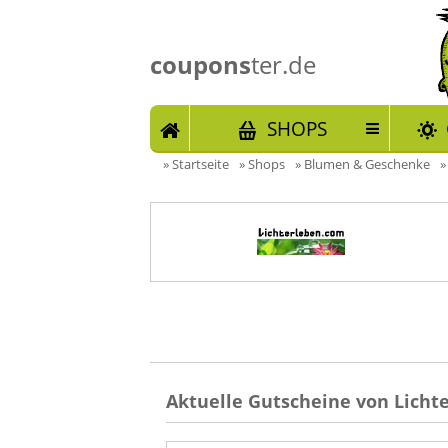
coupons
ter.de
START
SHOPS
»
Startseite
»
Shops
»
Blumen & Geschenke
Aktuelle Gutscheine von Licht