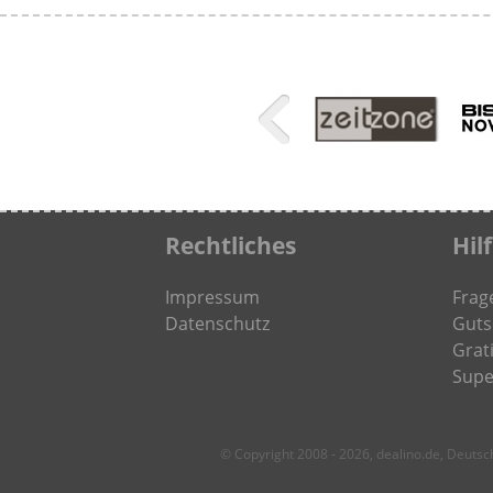
Rechtliches
Hil
Impressum
Frag
Datenschutz
Guts
Grati
Supe
© Copyright 2008 - 2026, dealino.de, Deuts