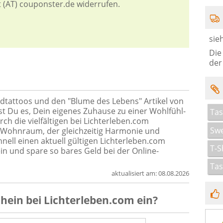
t (AT) couponster.de widerrufen.
sie
Die
der
ndtattoos und den "Blume des Lebens" Artikel von
st Du es, Dein eigenes Zuhause zu einer Wohlfühl-
Ta
h die vielfältigen bei Lichterleben.com
Swe
en Wohnraum, der gleichzeitig Harmonie und
hnell einen aktuell gültigen Lichterleben.com
T-S
n und spare so bares Geld bei der Online-
Tas
aktualisiert am:
08.08.2026
chein
bei
Lichterleben.com
ein?