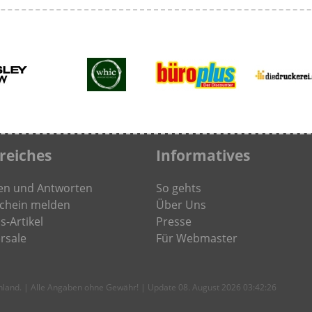
freiches
Informatives
en und Antworten
So gehts
chein melden
Über Uns
s-Artikel
Presse
rsale
Für Webmaster
chland. | Alle Angaben ohne Gewähr! | Update 08. August 2026 03:42:26