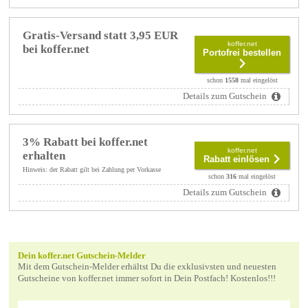
Gratis-Versand statt 3,95 EUR
koffer.net
bei koffer.net
Portofrei bestellen
schon
1558
mal eingelöst
Details zum Gutschein
3% Rabatt bei koffer.net
koffer.net
erhalten
Rabatt einlösen
Hinweis: der Rabatt gilt bei Zahlung per Vorkasse
schon
316
mal eingelöst
Details zum Gutschein
Dein koffer.net Gutschein-Melder
Mit dem Gutschein-Melder erhältst Du die exklusivsten und neuesten
Gutscheine von koffer.net immer sofort in Dein Postfach! Kostenlos!!!