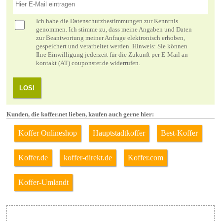
Ich habe die
Datenschutzbestimmungen
zur Kenntnis
genommen. Ich stimme zu, dass meine Angaben und Daten
zur Beantwortung meiner Anfrage elektronisch erhoben,
gespeichert und verarbeitet werden. Hinweis: Sie können
Ihre Einwilligung jederzeit für die Zukunft per E-Mail an
kontakt (AT) couponster.de widerrufen.
LOS!
Kunden, die koffer.net lieben, kaufen auch gerne hier:
Koffer Onlineshop
Hauptstadtkoffer
Best-Koffer
Koffer.de
koffer-direkt.de
Koffer.com
Koffer-Umlandt