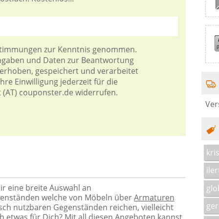
stimmungen
zur Kenntnis genommen.
Angaben und Daten zur Beantwortung
 erhoben, gespeichert und verarbeitet
re Einwilligung jederzeit für die
t (AT) couponster.de widerrufen.
Ver
kri
iler
ir eine breite Auswahl an
glo
genständen welche von Möbeln über
Armaturen
ge
isch nutzbaren Gegenständen reichen, vielleicht
ch etwas für Dich? Mit all diesen Angeboten kannst