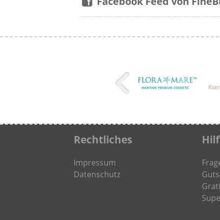
Facebook Feed von FineB
Rechtliches
Hil
Impressum
Frag
Datenschutz
Guts
Grati
Supe