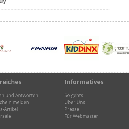
uy
freiches
Informatives
en und Antworten
So gehts
chein melden
Über Uns
s-Artikel
Presse
rsale
Für Webmaster