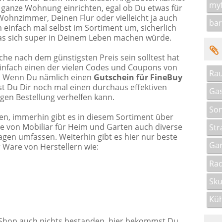
myf
 ganze Wohnung einrichten, egal ob Du etwas für
Wohnzimmer, Deinen Flur oder vielleicht ja auch
bar
 einfach mal selbst im Sortiment um, sicherlich
das sich super in Deinem Leben machen würde.
e nach dem günstigsten Preis sein solltest hat
infach einen der vielen Codes und Coupons von
Rau
! Wenn Du nämlich einen
Gutschein für FineBuy
t Du Dir noch mal einen durchaus effektiven
Gas
igen Bestellung verhelfen kann.
Son
len, immerhin gibt es in diesem Sortiment über
e von Mobiliar für Heim und Garten auch diverse
Str
gen umfassen. Weiterhin gibt es hier nur beste
Gar
 Ware von Herstellern wie:
Rad
Sku
Küh
Shop auch nichts bestanden, hier bekommst Du