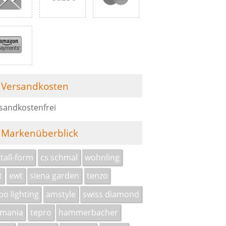
Versandkosten
sandkostenfrei
Markenüberblick
stall-form
cs schmal
wohnling
t
ewt
siena garden
tenzo
bo lighting
amstyle
swiss diamond
rmania
tepro
hammerbacher