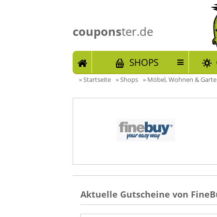
coupons
ter.de
START
SHOPS
»
Startseite
»
Shops
»
Möbel, Wohnen & Gart
Aktuelle Gutscheine von FineB