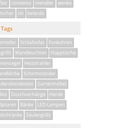
lair
contento
mendler
wenko
tscher
slv
belardo
Tags
mteiler
Schlafsofas
Funkuhren
grills
Wandleuchten
Klapptische
nensegel
Heizstrahler
andkörbe
Schirmständer
derobenleisten
Gartenmöbel
ios
Duschvorhänge
Herde
lpturen
Bänke
LED-Lampen
lschränke
Säulengrills