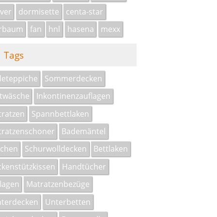
iver
dormisette
centa-star
erbaum
fan
hnl
hasena
mexx
Tags
eteppiche
Sommerdecken
twäsche
Inkontinenzauflagen
ratzen
Spannbettlaken
ratzenschoner
Bademäntel
schen
Schurwolldecken
Bettlaken
kenstützkissen
Handtücher
lagen
Matratzenbezüge
terdecken
Unterbetten