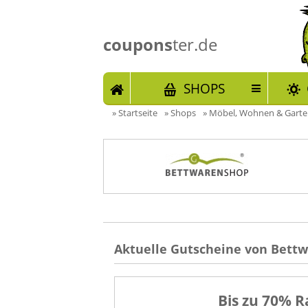
coupons
ter.de
START
SHOPS
»
Startseite
»
Shops
»
Möbel, Wohnen & Gart
Aktuelle Gutscheine von Bettw
Bis zu 70% R