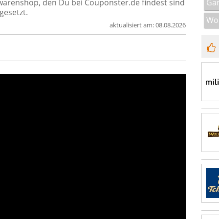
Gan
warenshop, den Du bei Couponster.de findest sind
esetzt.
Wo
aktualisiert am:
08.08.2026