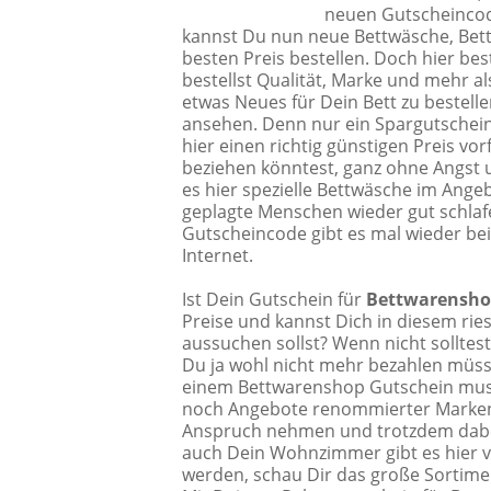
neuen Gutscheincod
kannst Du nun neue Bettwäsche, Bet
besten Preis bestellen. Doch hier be
bestellst Qualität, Marke und mehr a
etwas Neues für Dein Bett zu bestell
ansehen. Denn nur ein Spargutschei
hier einen richtig günstigen Preis vo
beziehen könntest, ganz ohne Angst u
es hier spezielle Bettwäsche im An
geplagte Menschen wieder gut schla
Gutscheincode gibt es mal wieder be
Internet.
Ist Dein Gutschein für
Bettwarensh
Preise und kannst Dich in diesem rie
aussuchen sollst? Wenn nicht solltes
Du ja wohl nicht mehr bezahlen müss
einem Bettwarenshop Gutschein muss
noch Angebote renommierter Marken w
Anspruch nehmen und trotzdem dabei
auch Dein Wohnzimmer gibt es hier vi
werden, schau Dir das große Sortimen