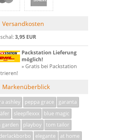
Versandkosten
schal:
3,95 EUR
Packstation Lieferung
möglich!
» Gratis bei Packstation
trieren!
Markenüberblick
ra ashley
peppa grace
garanta
äfer
sleepflexxx
blue magic
 garden
playboy
tom tailor
derlackborbo
elegante
at home