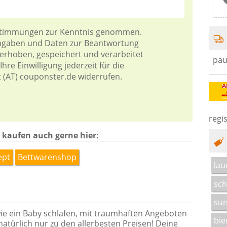
stimmungen
zur Kenntnis genommen.
Angaben und Daten zur Beantwortung
 erhoben, gespeichert und verarbeitet
pau
hre Einwilligung jederzeit für die
t (AT) couponster.de widerrufen.
regis
 kaufen auch gerne hier:
ept
Bettwarenshop
lau
sch
sun
wie ein Baby schlafen, mit traumhaften Angeboten
bie
natürlich nur zu den allerbesten Preisen! Deine