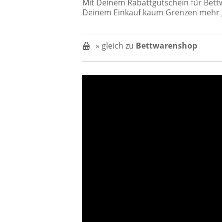
Mit Deinem Rabattgutschein für Bett
Deinem Einkauf kaum Grenzen mehr g
» gleich zu
Bettwarenshop