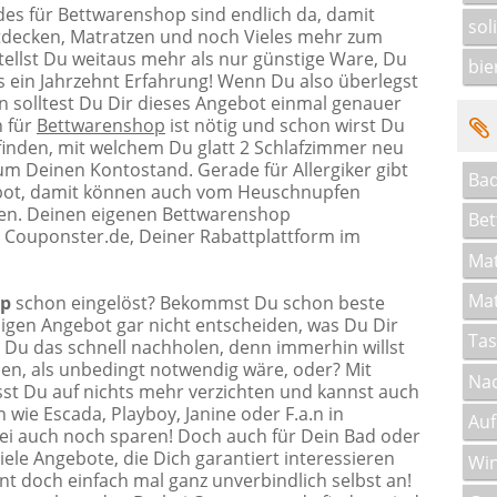
es für Bettwarenshop sind endlich da, damit
sol
tdecken, Matratzen und noch Vieles mehr zum
stellst Du weitaus mehr als nur günstige Ware, Du
bi
ls ein Jahrzehnt Erfahrung! Wenn Du also überlegst
en solltest Du Dir dieses Angebot einmal genauer
n für
Bettwarenshop
ist nötig und schon wirst Du
rfinden, mit welchem Du glatt 2 Schlafzimmer neu
m Deinen Kontostand. Gerade für Allergiker gibt
Bad
gebot, damit können auch vom Heuschnupfen
fen. Deinen eigenen Bettwarenshop
Bet
i Couponster.de, Deiner Rabattplattform im
Mat
Mat
op
schon eingelöst? Bekommst Du schon beste
sigen Angebot gar nicht entscheiden, was Du Dir
Ta
t Du das schnell nachholen, denn immerhin willst
en, als unbedingt notwendig wäre, oder? Mit
Nac
t Du auf nichts mehr verzichten und kannst auch
ie Escada, Playboy, Janine oder F.a.n in
Auf
 auch noch sparen! Doch auch für Dein Bad oder
ele Angebote, die Dich garantiert interessieren
Win
t doch einfach mal ganz unverbindlich selbst an!