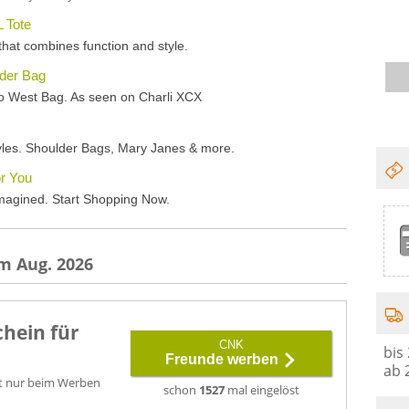
m Aug. 2026
hein für
CNK
bis
Freunde werben
ab 
lt nur beim Werben
schon
1527
mal eingelöst