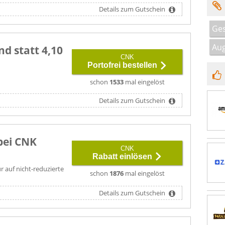
Details zum Gutschein
Ges
Aug
nd statt 4,10
CNK
Portofrei bestellen
schon
1533
mal eingelöst
Details zum Gutschein
bei CNK
CNK
Rabatt einlösen
ur auf nicht-reduzierte
schon
1876
mal eingelöst
Details zum Gutschein