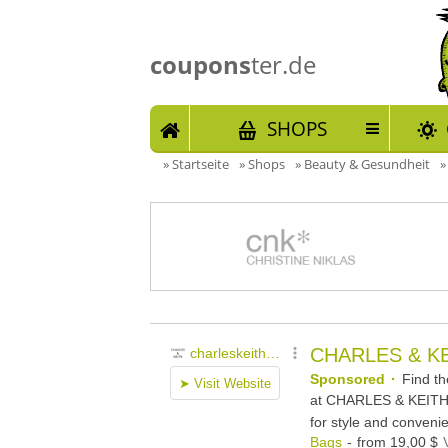
coupons
ter.de
START
SHOPS
»
Startseite
»
Shops
»
Beauty & Gesundheit