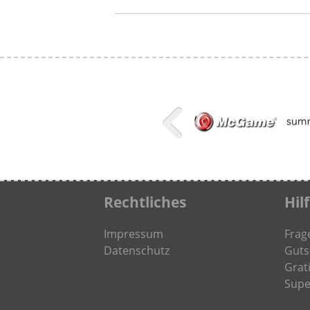
Rechtliches
Hil
Impressum
Frag
Datenschutz
Guts
Grati
Supe