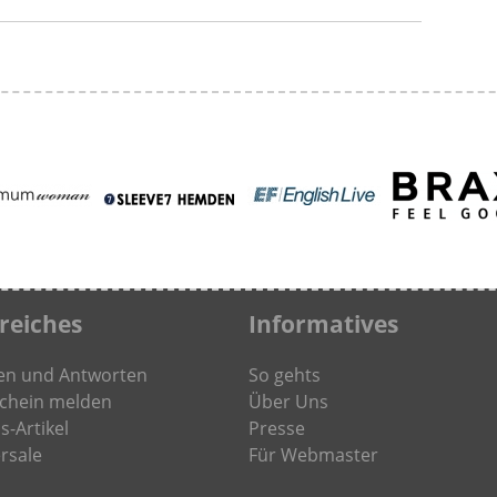
freiches
Informatives
en und Antworten
So gehts
chein melden
Über Uns
s-Artikel
Presse
rsale
Für Webmaster