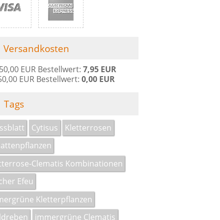
Versandkosten
 50,00 EUR Bestellwert:
7,95 EUR
50,00 EUR Bestellwert:
0,00 EUR
Tags
ssblatt
Cytisus
Kletterrosen
attenpflanzen
tterrose-Clematis Kombinationen
scher Efeu
ergrüne Kletterpflanzen
ldreben
immergrüne Clematis