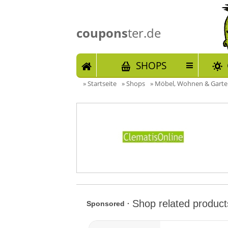
coupons
ter.de
START
SHOPS
»
Startseite
»
Shops
»
Möbel, Wohnen & Gart