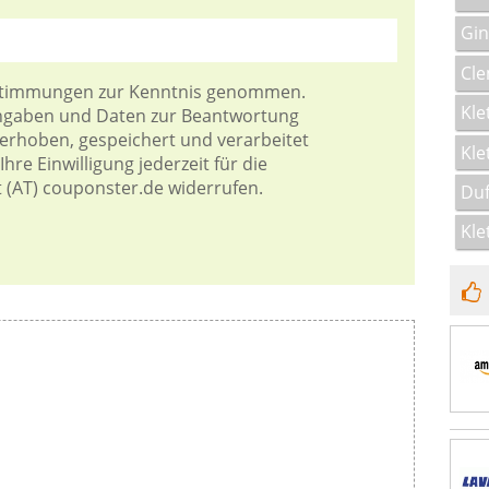
Gin
Cle
stimmungen
zur Kenntnis genommen.
Kle
Angaben und Daten zur Beantwortung
 erhoben, gespeichert und verarbeitet
Kle
hre Einwilligung jederzeit für die
t (AT) couponster.de widerrufen.
Duf
Kle