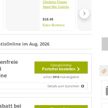
tisOnline im Aug. 2026
enfreie
ClematisOnline
i
Portofrei bestellen
ine
schon
3916
mal eingelöst
Details zum Gutschein
abatt bei