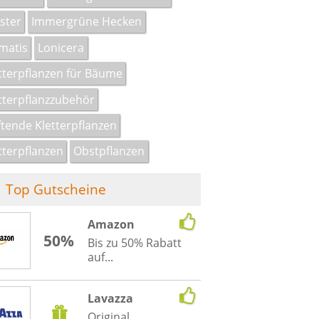
ster
Immergrüne Hecken
matis
Lonicera
tterpflanzen für Bäume
tterpflanzzubehör
tende Kletterpflanzen
tterpflanzen
Obstpflanzen
Top Gutscheine
Amazon
50%
Bis zu 50% Rabatt
auf...
Lavazza
Original