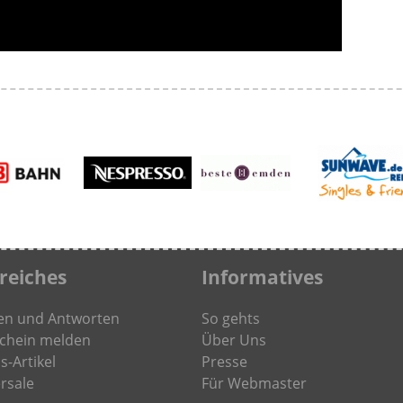
freiches
Informatives
en und Antworten
So gehts
chein melden
Über Uns
s-Artikel
Presse
rsale
Für Webmaster