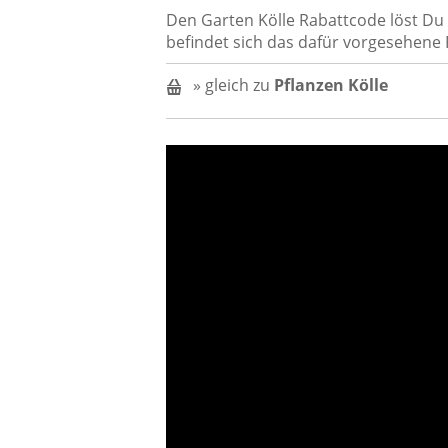
Den Garten Kölle Rabattcode löst Du
befindet sich das dafür vorgesehene F
» gleich zu
Pflanzen Kölle