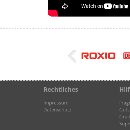
Rechtliches
Hil
Impressum
Frag
Datenschutz
Guts
Grati
Supe