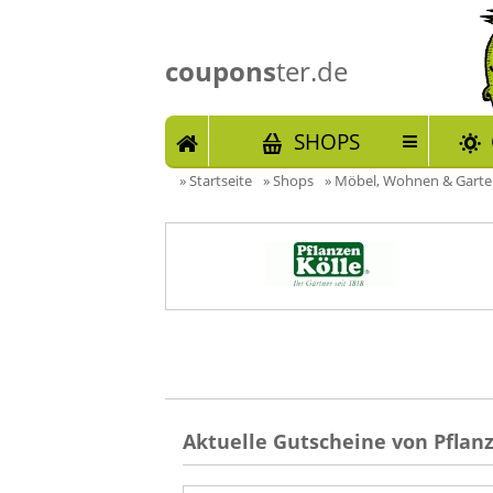
coupons
ter.de
START
SHOPS
»
Startseite
»
Shops
»
Möbel, Wohnen & Gart
Aktuelle Gutscheine von Pflanz