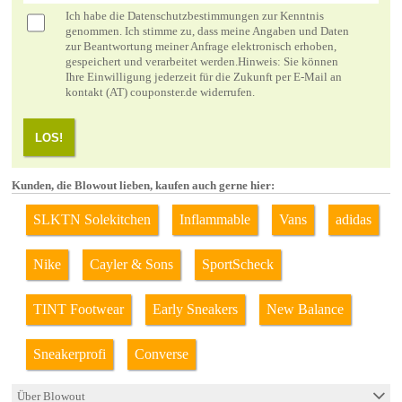
Ich habe die
Datenschutzbestimmungen
zur Kenntnis
genommen. Ich stimme zu, dass meine Angaben und Daten
zur Beantwortung meiner Anfrage elektronisch erhoben,
gespeichert und verarbeitet werden.Hinweis: Sie können
Ihre Einwilligung jederzeit für die Zukunft per E-Mail an
kontakt (AT) couponster.de widerrufen.
LOS!
Kunden, die Blowout lieben, kaufen auch gerne hier:
SLKTN Solekitchen
Inflammable
Vans
adidas
Nike
Cayler & Sons
SportScheck
TINT Footwear
Early Sneakers
New Balance
Sneakerprofi
Converse
Über Blowout