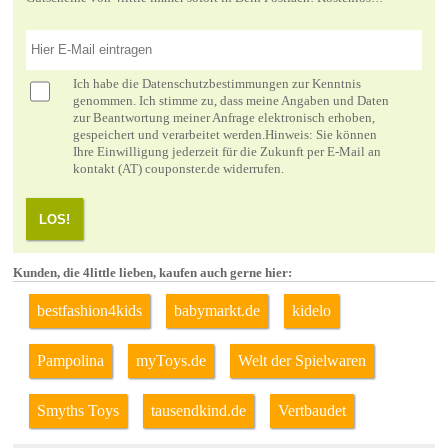
Ich habe die
Datenschutzbestimmungen
zur Kenntnis
genommen. Ich stimme zu, dass meine Angaben und Daten
zur Beantwortung meiner Anfrage elektronisch erhoben,
gespeichert und verarbeitet werden.Hinweis: Sie können
Ihre Einwilligung jederzeit für die Zukunft per E-Mail an
kontakt (AT) couponster.de widerrufen.
LOS!
Kunden, die 4little lieben, kaufen auch gerne hier:
bestfashion4kids
babymarkt.de
kidelo
Pampolina
myToys.de
Welt der Spielwaren
Smyths Toys
tausendkind.de
Vertbaudet