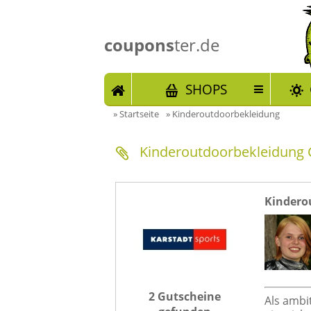
coupons
ter.de
START
SHOPS
»
Startseite
»
Kinderoutdoorbekleidung
Kinderoutdoorbekleidung 
Kindero
2 Gutscheine
Als ambit