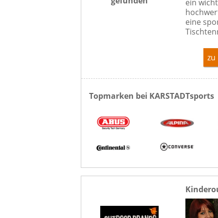
gefunden
ein wicht
hochwert
eine spo
Tischten
zu
Topmarken bei KARSTADTsports
Kindero