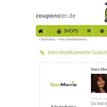
coupons
ter.de
START
SHOPS
»
Startseite
»
Herz-Medikamente
Herz-Medikamente Gutsch
Herz-Me
Du bist 
9 Gutscheine