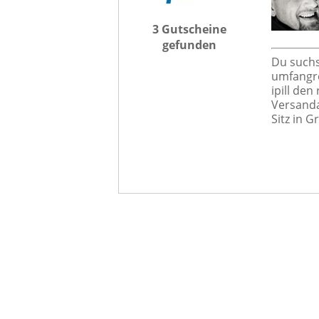
3 Gutscheine
gefunden
Du suchs
umfangre
ipill den
Versanda
Sitz in G