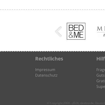
Rechtliches
Hil
Impressum
Frag
Datenschutz
Guts
Grati
Supe
© Copyright 2008 - 2026, dealino.de, Deuts