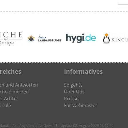
freiches
Informatives
en und Antworten
So gehts
chein melden
Über Uns
s-Artikel
Presse
rsale
Für Webmaster
chland. | Alle Angaben ohne Gewähr! | Update 08. August 2026 08:00:40