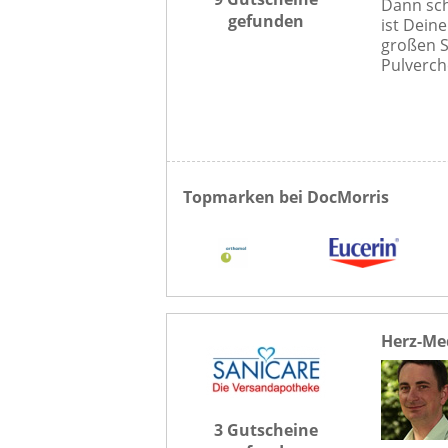
Dann sch
gefunden
ist Dein
großen S
Pulverche
Topmarken bei DocMorris
Herz-Me
3 Gutscheine