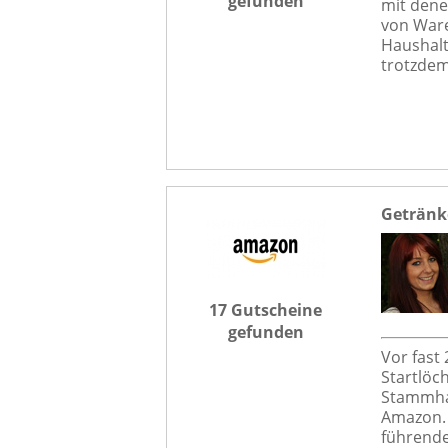
gefunden
mit dene
von Ware
Haushalt
trotzdem
Getränk
17 Gutscheine
gefunden
Vor fast
Startlöch
Stammha
Amazon. 
führende