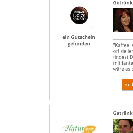
Getränk
ein Gutschein
gefunden
"Kaffee i
offiziel
findest 
mit fant
wäre es 
zu 
Getränk