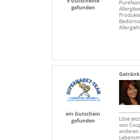
9 Gutscheine
PureNatu
gefunden
Allergike
Produkte
Bedürnis
Allergieh
Getränk
ein Gutschein
Löse jet
gefunden
von Coup
anderen 
Lebensmi