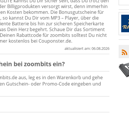
GLITE kannst Du Dir sicher sein, dass Du trotz den
er Billigprodukten versorgt wirst, denn immerhin
igen Kosten bekommen. Die Bonusgutscheine für
, so kannst Du Dir vom MP3 – Player, über die
iziente Batterie bis hin zur sicheren Speicherkarte
was Dein Herz begehrt. Schaue Dir das Sortiment
 Deinen Rabattcode für zoombits solltest Du nicht
er kostenlos bei Couponster.de.
aktualisiert am:
06.08.2026
hein
bei
zoombits
ein?
mbits.de aus, leg es in den Warenkorb und gehe
inen Gutschein- oder Promo-Code eingeben und