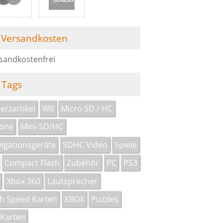
Versandkosten
sandkostenfrei
Tags
erzartikel
WII
Micro SD / HC
one
Mini-SD/HC
igationsgeräte
SDHC Video
Spiele
Compact Flash
Zubehör
PC
PS3
Xbox 360
Lautsprecher
h Speed Karten
XBOX
Puzzles
Karten