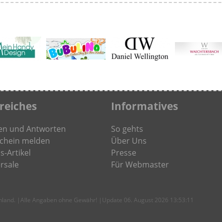
freiches
Informatives
en und Antworten
So gehts
chein melden
Über Uns
s-Artikel
Presse
rsale
Für Webmaster
chland. |Alle Angaben ohne Gewähr! |Update 06. August 2026 13:53:11