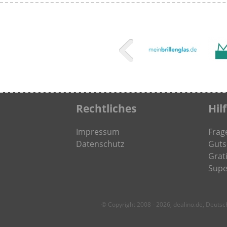
Rechtliches
Hil
Impressum
Frag
Datenschutz
Guts
Grati
Supe
© Copyright 2008 - 2026, dealino.de, Deuts