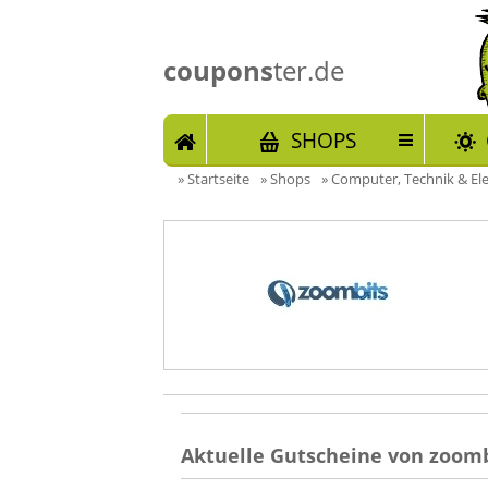
coupons
ter.de
START
SHOPS
»
Startseite
»
Shops
»
Computer, Technik & El
Aktuelle Gutscheine von zoomb