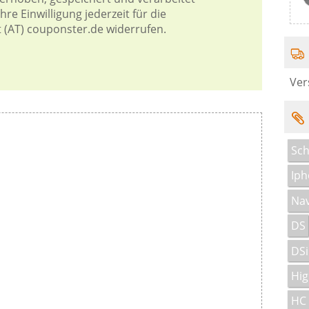
re Einwilligung jederzeit für die
t (AT) couponster.de widerrufen.
Ver
Sch
Iph
Nav
DS
DSi
Hig
HC 