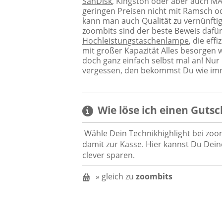
SanDisk
, Kingston oder aber auch MA
geringen Preisen nicht mit Ramsch od
kann man auch Qualität zu vernünft
zoombits sind der beste Beweis dafür
Hochleistungstaschenlampe
, die eff
mit großer Kapazität Alles besorgen 
doch ganz einfach selbst mal an! Nur
vergessen, den bekommst Du wie imm
Wie löse ich einen
Gutsc
Wähle Dein Technikhighlight bei zoo
damit zur Kasse. Hier kannst Du De
clever sparen.
» gleich zu
zoombits