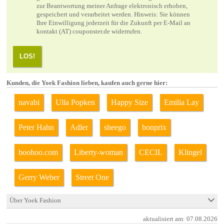
zur Beantwortung meiner Anfrage elektronisch erhoben,
gespeichert und verarbeitet werden. Hinweis: Sie können
Ihre Einwilligung jederzeit für die Zukunft per E-Mail an
kontakt (AT) couponster.de widerrufen.
LOS!
Kunden, die Yoek Fashion lieben, kaufen auch gerne hier:
navabi
Ulla Popken
Happy Size
Emilia Lay
Peter Hahn
Adler
sheego
bonprix
boohoo.com
Liberty-woman
CECIL
Klingel
Gerry Weber
Street One
Über Yoek Fashion
aktualisiert am:
07.08.2026