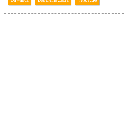
DaWanda
Das kleine Zebra
Vertbaudet