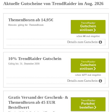
Aktuelle Gutscheine von TrendRaider im Aug. 2026
ThemenBoxen ab 14,95€
TrendRaider
Hinweis: gültig für: ThemenBoxen
Gutschein
einlösen
schon
60
mal eingelöst
Details zum Gutschein
10% TrendRaider Gutschein
TrendRaider
Gültig bis: 31. Dezember 2030
Gutschein
einlösen
schon
1277
mal eingelöst
Details zum Gutschein
Gratis Versand der Geschenk- &
TrendRaider
ThemenBoxen ab 45 EUR
Portofrei
Bestellwert
bestellen