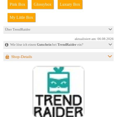
Pink Box
Glossybox
Luxury Box
My Little Box
Über TrendRaider
aktualisiert am:
06.08.2026
Wie löse ich einen
Gutschein
bei
TrendRaider
ein?
Shop-Details