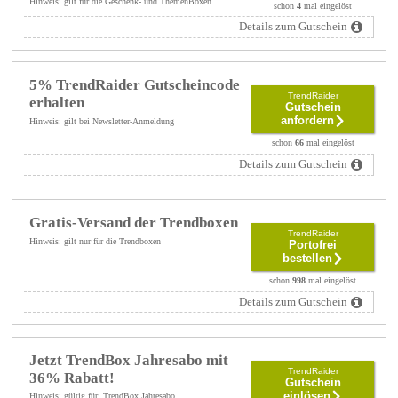
Hinweis: gilt für die Geschenk- und ThemenBoxen
schon
4
mal eingelöst
Details zum Gutschein
5% TrendRaider Gutscheincode
TrendRaider
erhalten
Gutschein
anfordern
Hinweis: gilt bei Newsletter-Anmeldung
schon
66
mal eingelöst
Details zum Gutschein
Gratis-Versand der Trendboxen
TrendRaider
Hinweis: gilt nur für die Trendboxen
Portofrei
bestellen
schon
998
mal eingelöst
Details zum Gutschein
Jetzt TrendBox Jahresabo mit
TrendRaider
36% Rabatt!
Gutschein
einlösen
Hinweis: gültig für: TrendBox Jahresabo