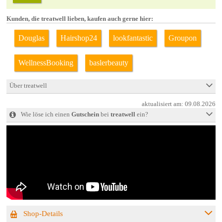
Kunden, die treatwell lieben, kaufen auch gerne hier:
Douglas
Hairshop24
lookfantastic
Groupon
WellnessBooking
baslerbeauty
Über treatwell
aktualisiert am:
09.08.2026
Wie löse ich einen
Gutschein
bei
treatwell
ein?
Shop-Details