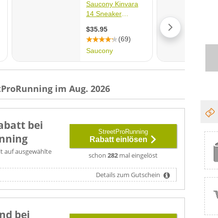
tProRunning im Aug. 2026
abatt bei
StreetProRunning
nning
Rabatt einlösen
lt auf ausgewählte
schon
282
mal eingelöst
Details zum Gutschein
nd bei