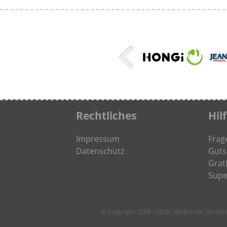
Rechtliches
Hil
Impressum
Frag
Datenschutz
Guts
Grati
Supe
© Copyright 2008 - 2026, dealino.de, Deuts