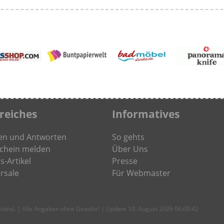
freiches
Informatives
en und Antworten
So gehts
chein melden
Über Uns
s-Artikel
Presse
rsale
Für Webmaster
chland. | Alle Angaben ohne Gewähr! | Update 10. August 2026 06:00:42