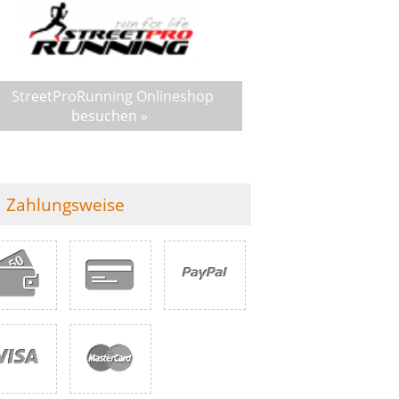
StreetProRunning Onlineshop
besuchen »
Zahlungsweise