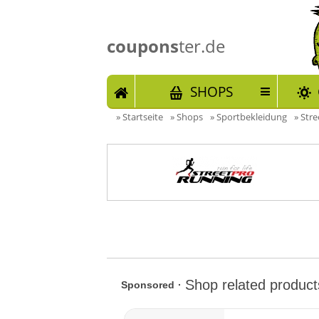
coupons
ter.de
START
SHOPS
»
Startseite
»
Shops
»
Sportbekleidung
»
Stre