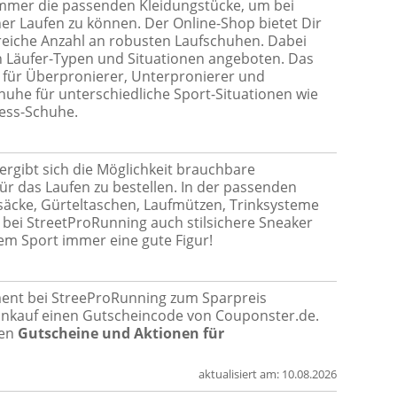
immer die passenden Kleidungstücke, um bei
er Laufen zu können. Der Online-Shop bietet Dir
reiche Anzahl an robusten Laufschuhen. Dabei
 Läufer-Typen und Situationen angeboten. Das
 für Überpronierer, Unterpronierer und
chuhe für unterschiedliche Sport-Situationen wie
ness-Schuhe.
rgibt sich die Möglichkeit brauchbare
ür das Laufen zu bestellen. In der passenden
säcke, Gürteltaschen, Laufmützen, Trinksysteme
ei StreetProRunning auch stilsichere Sneaker
em Sport immer eine gute Figur!
ent bei StreeProRunning zum Sparpreis
Einkauf einen Gutscheincode von Couponster.de.
ten
Gutscheine und Aktionen für
aktualisiert am:
10.08.2026