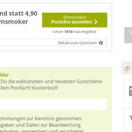
nd statt 4,90
Stormsmoker
rmsmoker
Portofrei bestellen
S
schon
1514
mal eingelöst
Details zum Gutschein
lder
 Du die exklusivsten und neuesten Gutscheine
ein Postfach! Kostenlos!!!
stimmungen
zur Kenntnis genommen.
Angaben und Daten zur Beantwortung
 erhoben, gespeichert und verarbeitet