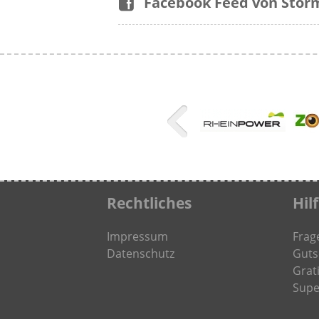
Facebook Feed von Sto
Rechtliches
Hil
Impressum
Frag
Datenschutz
Guts
Grati
Supe