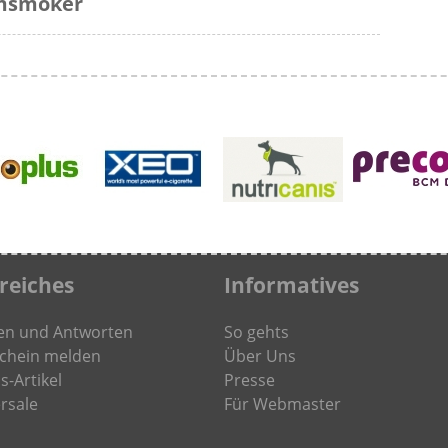
rmsmoker
freiches
Informatives
en und Antworten
So gehts
chein melden
Über Uns
s-Artikel
Presse
rsale
Für Webmaster