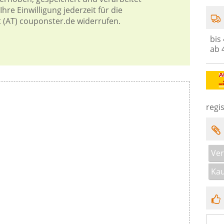
hre Einwilligung jederzeit für die
t (AT) couponster.de widerrufen.
bis
ab 
regis
Ve
Ka