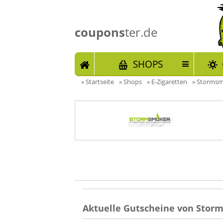
coupons
ter.de
START
SHOPS
»
Startseite
»
Shops
»
E-Zigaretten
»
Stormsmo
Aktuelle Gutscheine von Stor