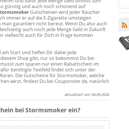
mieren und dafür jede Menge Geld sinnlos zum
so günstig und auch noch schonend auf
Stormsmoker
Gutscheinen wird jeder Raucher
ch immer er auf die E-Zigarette umsteigen
n man garantiert nicht bereut. Wenn Du also auch
eichzeitig auch noch jede Menge Geld in Zukunft
er vielleicht auch für Dich in Frage kommen
am Start und helfen Dir dabei jede
i diesem Shop gibt, nur so bekommst Du bei
 musst zum sparen nur einen Rabattschein im
für benötigte Textfeld findet sich unter der
Waren. Die Gutscheine für Stormsmoker, welche
hen wirst, findest Du bei Couponster.de, natürlich
aktualisiert am:
08.08.2026
chein
bei
Stormsmoker
ein?