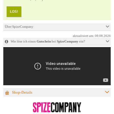
LOS!
Über SpizeCompany
aktualisiert am:
09.08.2026
Wie löse ich einen
Gutschein
bei
SpizeCompany
ein?
Shop-Details