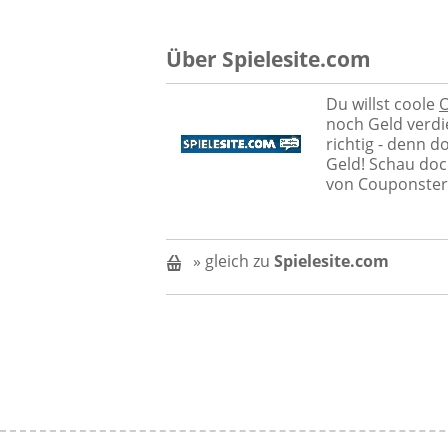
Über Spielesite.com
Du willst coole
O
noch Geld verdi
richtig - denn d
Geld! Schau doc
von Couponster.
» gleich zu
Spielesite.com