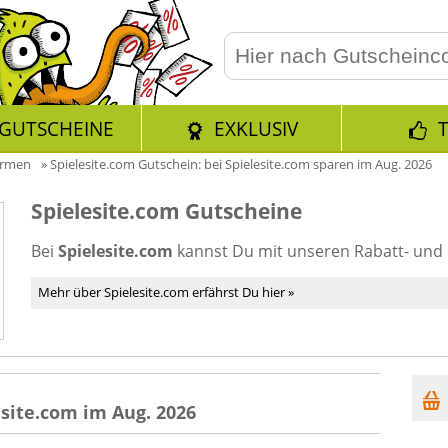
GUTSCHEINE
EXKLUSIV
ormen
»
Spielesite.com Gutschein: bei Spielesite.com sparen im Aug. 2026
Spielesite.com Gutscheine
Bei
Spielesite.com
kannst Du mit unseren Rabatt- und
Mehr über Spielesite.com erfährst Du hier »
site.com im Aug. 2026