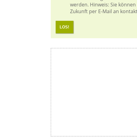
werden. Hinweis: Sie können I
Zukunft per E-Mail an kontak
LOS!