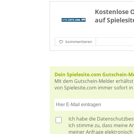
Kostenlose O
auf Spielesi
kommentieren
Dein Spielesite.com Gutschein-M
Mit dem Gutschein-Melder erhältst
von Spielesite.com immer sofort in 
Ich habe die
Datenschutzbe
Ich stimme zu, dass meine 
meiner Anfrage elektronisch