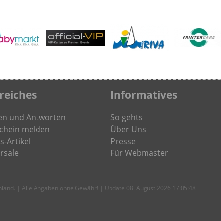
freiches
Informatives
en und Antworten
So gehts
chein melden
Über Uns
s-Artikel
Presse
rsale
Für Webmaster
chland. | Alle Angaben ohne Gewähr! | Update 08. August 2026 17:05:48