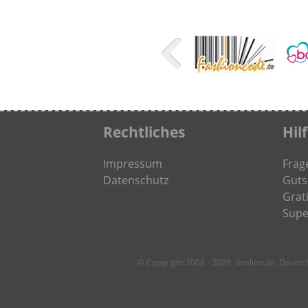
Rechtliches
Hil
Impressum
Frag
Datenschutz
Guts
Grati
Supe
© Copyright 2008 - 2026, dealino.de, Deuts