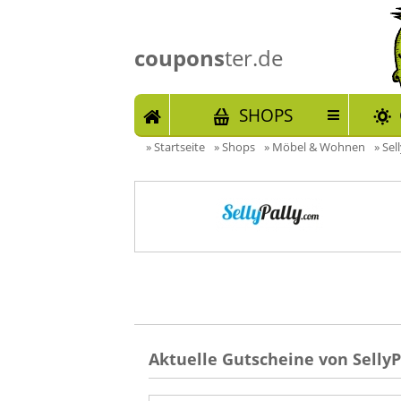
coupons
ter.de
START
SHOPS
»
Startseite
»
Shops
»
Möbel & Wohnen
»
Sel
Aktuelle Gutscheine von SellyP