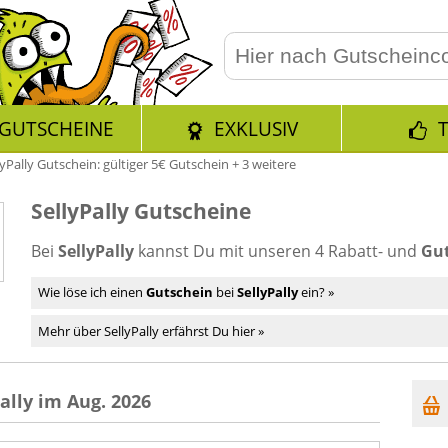
GUTSCHEINE
EXKLUSIV
lyPally Gutschein: gültiger 5€ Gutschein + 3 weitere
SellyPally Gutscheine
Bei
SellyPally
kannst Du mit unseren 4 Rabatt- und
Gut
Wie löse ich einen
Gutschein
bei
SellyPally
ein? »
Mehr über SellyPally erfährst Du hier »
ally im Aug. 2026