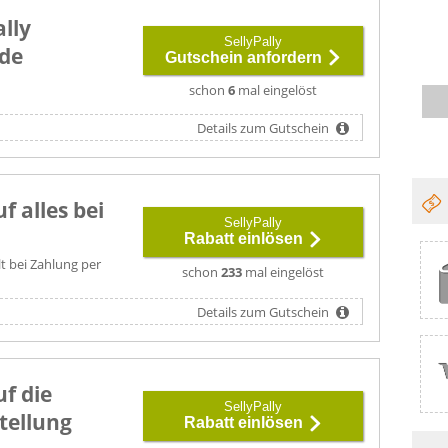
ally
SellyPally
de
Gutschein anfordern
schon
6
mal eingelöst
Details zum Gutschein
f alles bei
SellyPally
Rabatt einlösen
lt bei Zahlung per
schon
233
mal eingelöst
Details zum Gutschein
f die
SellyPally
tellung
Rabatt einlösen