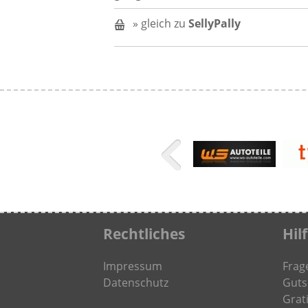
» gleich zu
SellyPally
Rechtliches
Hil
Impressum
Frag
Datenschutz
Guts
Grati