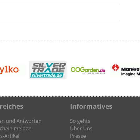
freiches
Informatives
en und Antworten
So gehts
chein melden
Über Uns
s-Artikel
Presse