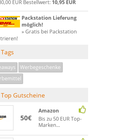
80,00 EUR Bestellwert:
10,95 EUR
Packstation Lieferung
möglich!
» Gratis bei Packstation
trieren!
Tags
eaways
Werbegeschenke
bemittel
Top Gutscheine
Amazon
50€
Bis zu 50 EUR Top-
Marken...