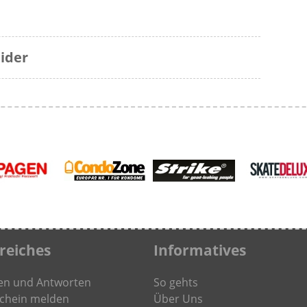
ider
freiches
Informatives
en und Antworten
So gehts
chein melden
Über Uns