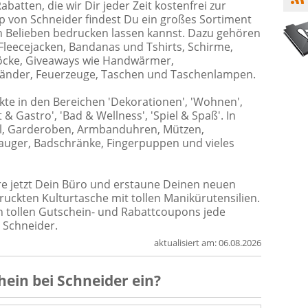
atten, die wir Dir jeder Zeit kostenfrei zur
p von Schneider findest Du ein großes Sortiment
n Belieben bedrucken lassen kannst. Dazu gehören
 Fleecejacken, Bandanas und Tshirts, Schirme,
löcke, Giveaways wie Handwärmer,
änder, Feuerzeuge, Taschen und Taschenlampen.
ukte in den Bereichen 'Dekorationen', 'Wohnen',
t & Gastro', 'Bad & Wellness', 'Spiel & Spaß'. In
l, Garderoben, Armbanduhren, Mützen,
auger, Badschränke, Fingerpuppen und vieles
e jetzt Dein Büro und erstaune Deinen neuen
ruckten Kulturtasche mit tollen Manikürutensilien.
 tollen Gutschein- und Rabattcoupons jede
 Schneider.
aktualisiert am:
06.08.2026
hein
bei
Schneider
ein?