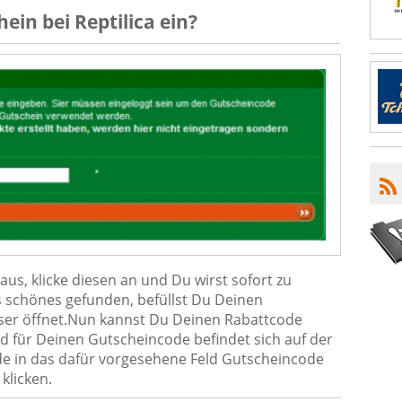
hein
bei
Reptilica
ein?
us, klicke diesen an und Du wirst sofort zu
as schönes gefunden, befüllst Du Deinen
ser öffnet.Nun kannst Du Deinen Rabattcode
d für Deinen Gutscheincode befindet sich auf der
de in das dafür vorgesehene Feld Gutscheincode
klicken.