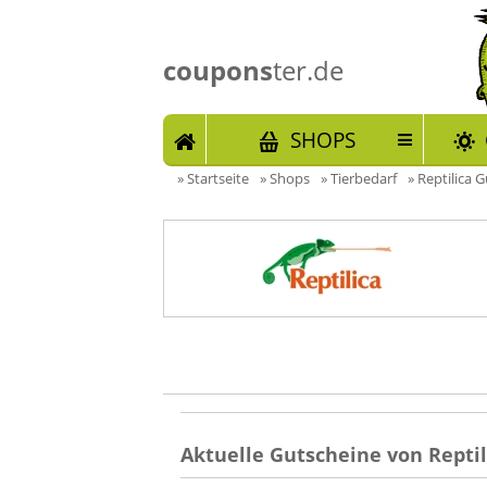
coupons
ter.de
START
SHOPS
»
Startseite
»
Shops
»
Tierbedarf
»
Reptilica 
Aktuelle Gutscheine von Reptil