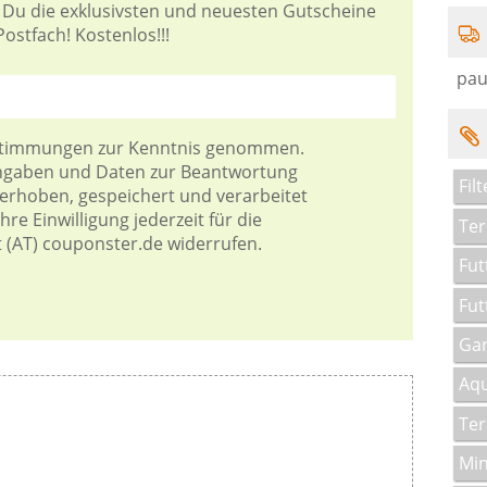
 Du die exklusivsten und neuesten Gutscheine
Postfach! Kostenlos!!!
pau
stimmungen
zur Kenntnis genommen.
Angaben und Daten zur Beantwortung
Fil
 erhoben, gespeichert und verarbeitet
re Einwilligung jederzeit für die
Ter
t (AT) couponster.de widerrufen.
Fut
Fut
Gar
Aqu
Ter
Min