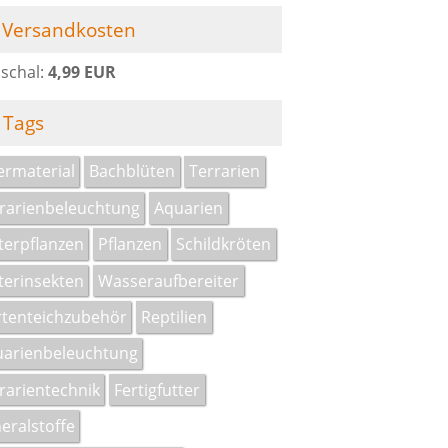
Versandkosten
schal:
4,99 EUR
Tags
termaterial
Bachblüten
Terrarien
rarienbeleuchtung
Aquarien
terpflanzen
Pflanzen
Schildkröten
terinsekten
Wasseraufbereiter
tenteichzubehör
Reptilien
arienbeleuchtung
rarientechnik
Fertigfutter
eralstoffe