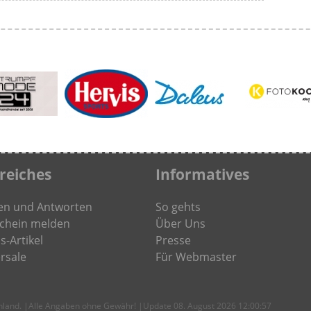
freiches
Informatives
en und Antworten
So gehts
chein melden
Über Uns
s-Artikel
Presse
rsale
Für Webmaster
chland. |Alle Angaben ohne Gewähr! |Update 08. August 2026 12:00:57