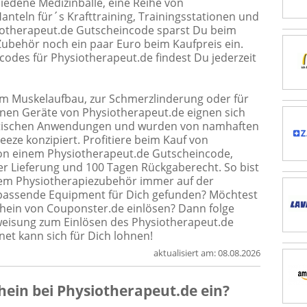
hiedene Medizinbälle, eine Reihe von
teln für´s Krafttraining, Trainingsstationen und
iotherapeut.de Gutscheincode sparst Du beim
ubehör noch ein paar Euro beim Kaufpreis ein.
odes für Physiotherapeut.de findest Du jederzeit
zum Muskelaufbau, zur Schmerzlinderung oder für
denen Geräte von Physiotherapeut.de eignen sich
eutischen Anwendungen und wurden von namhaften
eeze konzipiert. Profitiere beim Kauf von
von einem Physiotherapeut.de Gutscheincode,
r Lieferung und 100 Tagen Rückgaberecht. So bist
lem Physiotherapiezubehör immer auf der
 passende Equipment für Dich gefunden? Möchtest
hein von Couponster.de einlösen? Dann folge
eisung zum Einlösen des Physiotherapeut.de
net kann sich für Dich lohnen!
aktualisiert am:
08.08.2026
hein
bei
Physiotherapeut.de
ein?