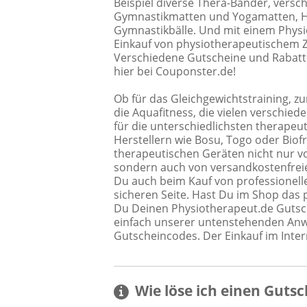
Beispiel diverse Thera-Bänder, versc
Gymnastikmatten und Yogamatten, Han
Gymnastikbälle. Und mit einem Phys
Einkauf von physiotherapeutischem Z
Verschiedene Gutscheine und Rabattc
hier bei Couponster.de!
Ob für das Gleichgewichtstraining, 
die Aquafitness, die vielen verschie
für die unterschiedlichsten therap
Herstellern wie Bosu, Togo oder Biofr
therapeutischen Geräten nicht nur 
sondern auch von versandkostenfreie
Du auch beim Kauf von professionel
sicheren Seite. Hast Du im Shop das
Du Deinen Physiotherapeut.de Gutsc
einfach unserer untenstehenden Anw
Gutscheincodes. Der Einkauf im Inter
Wie löse ich einen
Gutsc