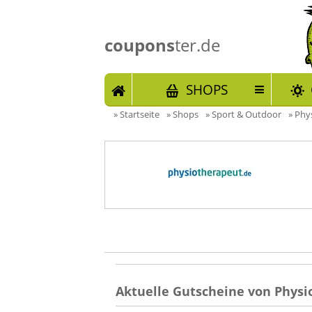
coupons
ter.de
START
SHOPS
»
Startseite
»
Shops
»
Sport & Outdoor
»
Phys
Aktuelle Gutscheine von Physi