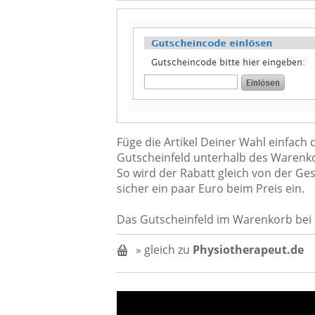
Füge die Artikel Deiner Wahl einfac
Gutscheinfeld unterhalb des Warenk
So wird der Rabatt gleich von der 
sicher ein paar Euro beim Preis ein.
Das Gutscheinfeld im Warenkorb bei 
» gleich zu
Physiotherapeut.de