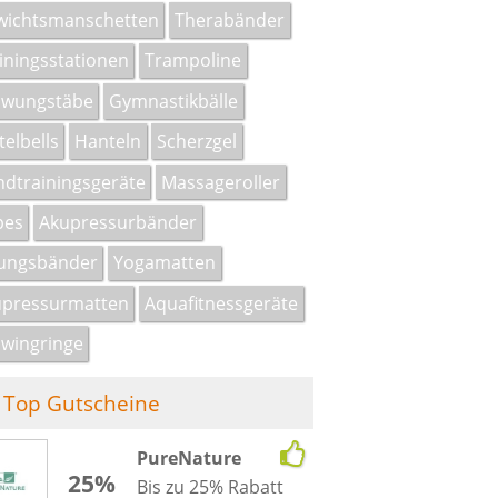
wichtsmanschetten
Therabänder
iningsstationen
Trampoline
hwungstäbe
Gymnastikbälle
telbells
Hanteln
Scherzgel
dtrainingsgeräte
Massageroller
pes
Akupressurbänder
ungsbänder
Yogamatten
upressurmatten
Aquafitnessgeräte
wingringe
Top Gutscheine
PureNature
25%
Bis zu 25% Rabatt