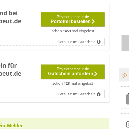
nd bei
Physiotherapeut.de
peut.de
Portofrei bestellen
schon
1459
mal eingelöst
Details zum Gutschein
in für
Physiotherapeut.de
peut.de
Gutschein anfordern
schon
428
mal eingelöst
Details zum Gutschein
ein-Melder