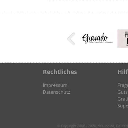
Rechtliches
Hil
Impressum
Frag
Datenschutz
Guts
Grati
Supe
© Copyright 2008 - 2026, dealino.de, Deuts