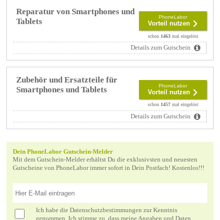
Reparatur von Smartphones und
PhoneLabor
Tablets
Vorteil nutzen
schon
1463
mal eingelöst
Details zum Gutschein
Zubehör und Ersatzteile für
PhoneLabor
Smartphones und Tablets
Vorteil nutzen
schon
1457
mal eingelöst
Details zum Gutschein
Dein PhoneLabor Gutschein-Melder
Mit dem Gutschein-Melder erhältst Du die exklusivsten und neuesten
Gutscheine von PhoneLabor immer sofort in Dein Postfach! Kostenlos!!!
Ich habe die
Datenschutzbestimmungen
zur Kenntnis
genommen. Ich stimme zu, dass meine Angaben und Daten