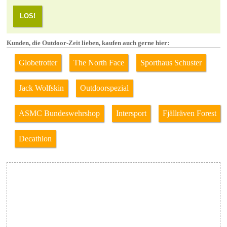
LOS!
Kunden, die Outdoor-Zeit lieben, kaufen auch gerne hier:
Globetrotter
The North Face
Sporthaus Schuster
Jack Wolfskin
Outdoorspezial
ASMC Bundeswehrshop
Intersport
Fjällräven Forest
Decathlon