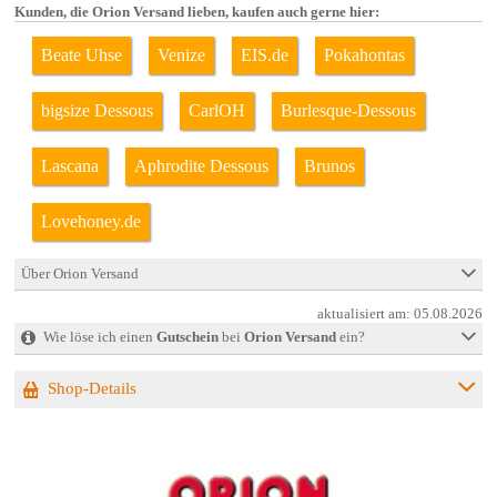
Kunden, die Orion Versand lieben, kaufen auch gerne hier:
Beate Uhse
Venize
EIS.de
Pokahontas
bigsize Dessous
CarlOH
Burlesque-Dessous
Lascana
Aphrodite Dessous
Brunos
Lovehoney.de
Über Orion Versand
aktualisiert am:
05.08.2026
Wie löse ich einen
Gutschein
bei
Orion Versand
ein?
Shop-Details