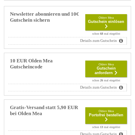
Newsletter abonnieren und 10€
Olden Mea
Gutschein sichern
Gutschein einlösen
schon
68
mal eingelöst
Details zum Gutschein
10 EUR Olden Mea
Olden Mea
Gutscheincode
Gutschein
anfordern
schon
26
mal eingelöst
Details zum Gutschein
Gratis-Versand statt 5,90 EUR
Olden Mea
bei Olden Mea
Portofrei bestellen
schon
13
mal eingelöst
Details zum Gutschein