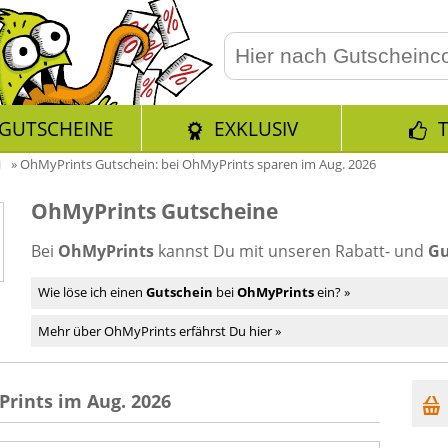
GUTSCHEINE
EXKLUSIV
i
»
OhMyPrints Gutschein: bei OhMyPrints sparen im Aug. 2026
OhMyPrints Gutscheine
Bei
OhMyPrints
kannst Du mit unseren Rabatt- und
Gu
Wie löse ich einen
Gutschein
bei
OhMyPrints
ein? »
Mehr über OhMyPrints erfährst Du hier »
rints im Aug. 2026