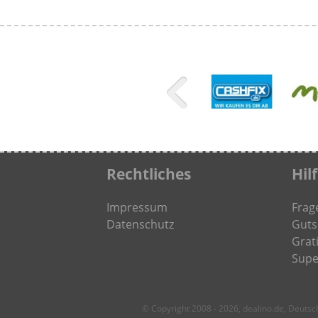
Rechtliches
Hil
Impressum
Frag
Datenschutz
Guts
Grati
Supe
© Copyright 2008 - 2026, dealino.de, Deuts