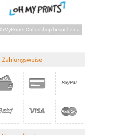
OhMyPrints Onlineshop besuchen »
Zahlungsweise