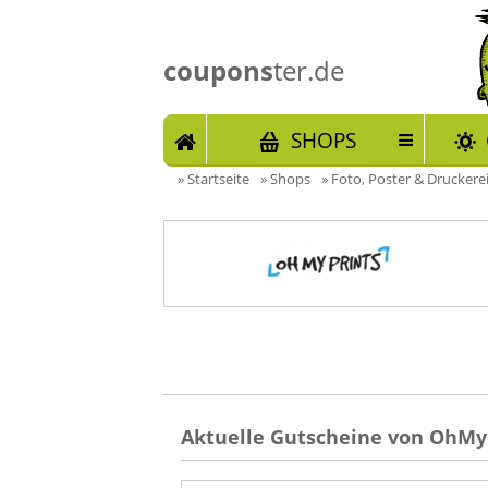
coupons
ter.de
START
SHOPS
»
Startseite
»
Shops
»
Foto, Poster & Druckere
Aktuelle Gutscheine von OhMyP