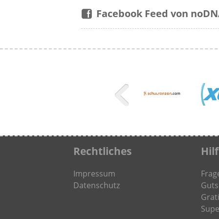
Facebook Feed von noD
Rechtliches
Hil
Impressum
Frag
Datenschutz
Guts
Grati
Supe