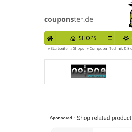
coupons
ter.de
START
SHOPS
»
Startseite
»
Shops
»
Computer, Technik & El