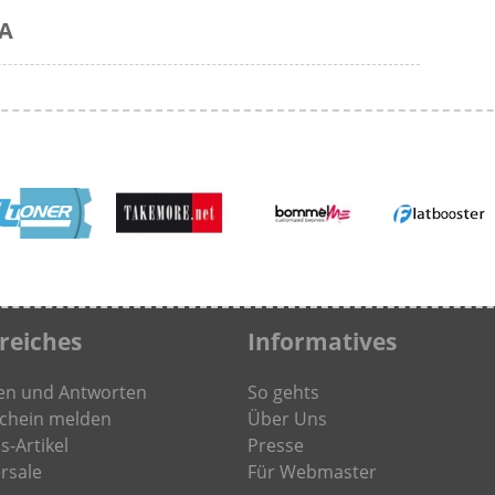
NA
freiches
Informatives
en und Antworten
So gehts
chein melden
Über Uns
s-Artikel
Presse
rsale
Für Webmaster