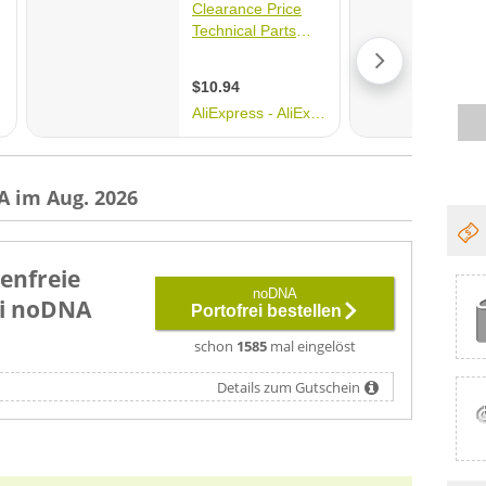
A im Aug. 2026
enfreie
noDNA
ei noDNA
Portofrei bestellen
schon
1585
mal eingelöst
Details zum Gutschein