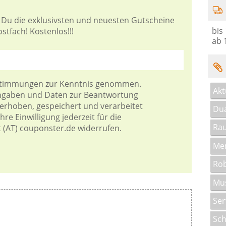
 Du die exklusivsten und neuesten Gutscheine
bis
tfach! Kostenlos!!!
ab 
stimmungen
zur Kenntnis genommen.
Akt
Angaben und Daten zur Beantwortung
 erhoben, gespeichert und verarbeitet
Dua
re Einwilligung jederzeit für die
Rau
t (AT) couponster.de widerrufen.
Me
Rob
Mus
Ser
Sch