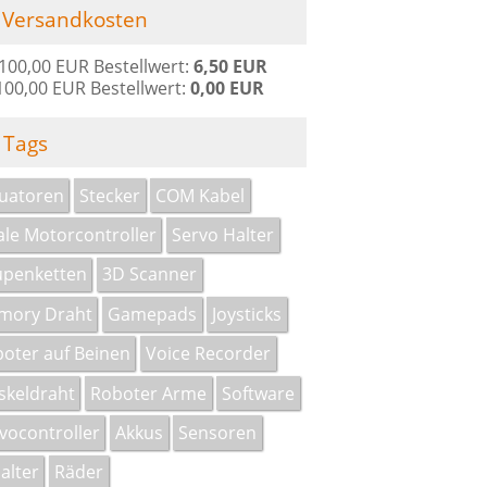
Versandkosten
 100,00 EUR Bestellwert:
6,50 EUR
100,00 EUR Bestellwert:
0,00 EUR
Tags
uatoren
Stecker
COM Kabel
le Motorcontroller
Servo Halter
penketten
3D Scanner
mory Draht
Gamepads
Joysticks
oter auf Beinen
Voice Recorder
keldraht
Roboter Arme
Software
vocontroller
Akkus
Sensoren
alter
Räder