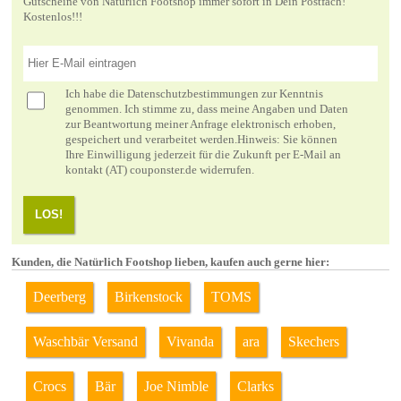
Gutscheine von Natürlich Footshop immer sofort in Dein Postfach!
Kostenlos!!!
Ich habe die
Datenschutzbestimmungen
zur Kenntnis
genommen. Ich stimme zu, dass meine Angaben und Daten
zur Beantwortung meiner Anfrage elektronisch erhoben,
gespeichert und verarbeitet werden.Hinweis: Sie können
Ihre Einwilligung jederzeit für die Zukunft per E-Mail an
kontakt (AT) couponster.de widerrufen.
LOS!
Kunden, die Natürlich Footshop lieben, kaufen auch gerne hier:
Deerberg
Birkenstock
TOMS
Waschbär Versand
Vivanda
ara
Skechers
Crocs
Bär
Joe Nimble
Clarks