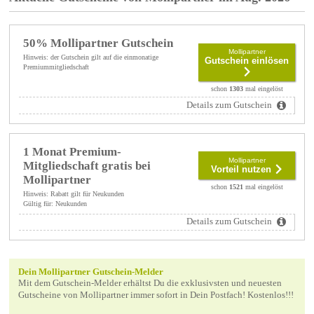
50% Mollipartner Gutschein
Mollipartner
Hinweis: der Gutschein gilt auf die einmonatige
Gutschein einlösen
Premiummitgliedschaft
schon
1303
mal eingelöst
Details zum Gutschein
1 Monat Premium-
Mollipartner
Mitgliedschaft gratis bei
Vorteil nutzen
Mollipartner
schon
1521
mal eingelöst
Hinweis: Rabatt gilt für Neukunden
Gültig für: Neukunden
Details zum Gutschein
Dein Mollipartner Gutschein-Melder
Mit dem Gutschein-Melder erhältst Du die exklusivsten und neuesten
Gutscheine von Mollipartner immer sofort in Dein Postfach! Kostenlos!!!