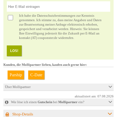
Ich habe die
Datenschutzbestimmungen
zur Kenntnis
genommen. Ich stimme zu, dass meine Angaben und Daten
zur Beantwortung meiner Anfrage elektronisch erhoben,
gespeichert und verarbeitet werden. Hinweis: Sie können
Ihre Einwilligung jederzeit für die Zukunft per E-Mail an
kontakt (AT) couponster.de widerrufen.
LOS!
Kunden, die Mollipartner lieben, kaufen auch gerne hier:
Parship
C-Date
Über Mollipartner
aktualisiert am:
07.08.2026
Wie löse ich einen
Gutschein
bei
Mollipartner
ein?
Shop-Details