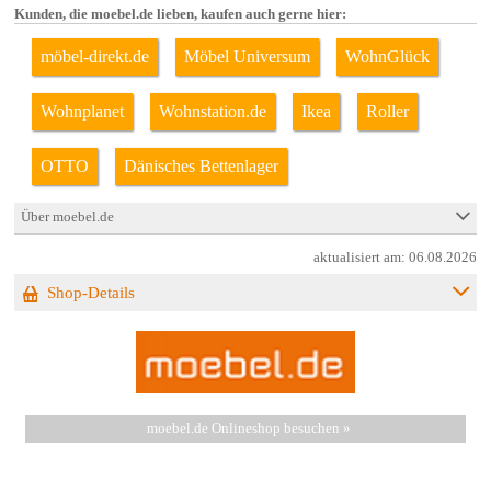
Kunden, die moebel.de lieben, kaufen auch gerne hier:
möbel-direkt.de
Möbel Universum
WohnGlück
Wohnplanet
Wohnstation.de
Ikea
Roller
OTTO
Dänisches Bettenlager
Über moebel.de
aktualisiert am:
06.08.2026
Shop-Details
moebel.de Onlineshop besuchen »